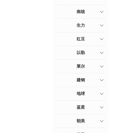
南核
生力
红豆
以勒
莱尔
建钢
地球
蓝星
朝美