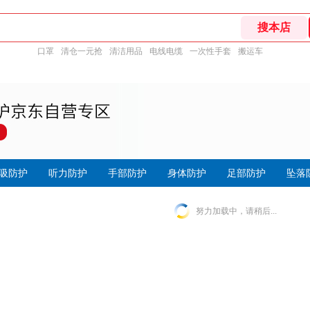
口罩
清仓一元抢
清洁用品
电线电缆
一次性手套
搬运车
吸防护
听力防护
手部防护
身体防护
足部防护
坠落
努力加载中，请稍后...