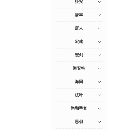
征安
唐丰
唐人
宏建
宏剑
海安特
海固
桉叶
尚和手套
思创