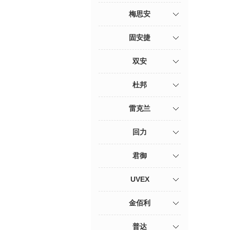
梅思安
固安捷
双安
杜邦
雷克兰
回力
君御
UVEX
金佰利
普达